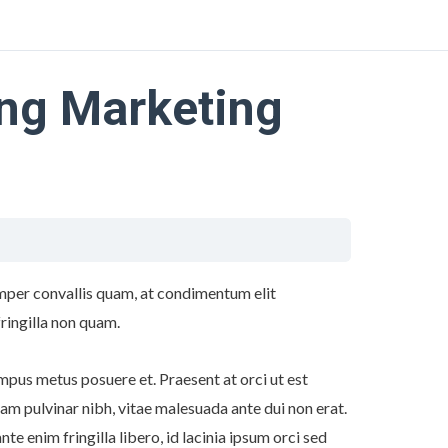
ng Marketing
mper convallis quam, at condimentum elit
fringilla non quam.
mpus metus posuere et. Praesent at orci ut est
uam pulvinar nibh, vitae malesuada ante dui non erat.
nte enim fringilla libero, id lacinia ipsum orci sed